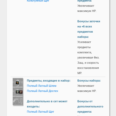
Кольчужный Щит
предмета:
Увеличивает
максимум HP.
Бонусы заточки
на +6 всех
предметов
набора:
Усиливает
предметы
комплекта,
увеличивая Физ.
Защ. и скорость
восстановления
MP.
Предметы, входящие в набор:
Бонусы набора:
Полный Латный Шлем
Увеличивает
Полный Латный Доспех
максимум HP.
Дополнительно в сет может
Бонусы от
входить:
дополнительного
Полный Латный Щит
предмета: