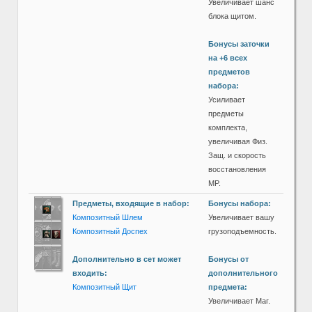
Увеличивает шанс
блока щитом.
Бонусы заточки
на +6 всех
предметов
набора:
Усиливает
предметы
комплекта,
увеличивая Физ.
Защ. и скорость
восстановления
MP.
Предметы, входящие в набор:
Бонусы набора:
Композитный Шлем
Увеличивает вашу
Композитный Доспех
грузоподъемность.
Дополнительно в сет может
Бонусы от
входить:
дополнительного
Композитный Щит
предмета:
Увеличивает Маг.