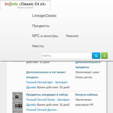
lin
][
info
<Classic C4 x3>
База знаний
LineageClassic
Наборы брони
C Grade
Предметы
Тяжелая броня
Легкая броня
Магическая броня
NPC и монстры
Умения
Предметы, входящие в набор:
Бонусы набора:
Полный Латный Шлем - Артефакт
Увеличивает
Квесты
Дружбы
Время действия: 30 дней
максимум HP.
Полный Латный Доспех -
Артефакт Дружбы
Время
Бонусы от
действия: 30 дней
дополнительного
предмета:
Дополнительно в сет может
Увеличивает шанс
входить:
блока щитом.
Полный Латный Щит - Артефакт
Дружбы
Время действия: 30 дней
Предметы, входящие в набор:
Бонусы набора:
Полный Латный Шлем - Артефакт
Увеличивает
Дружбы
Время действия: 30 дней
максимум HP.
Полный Латный Доспех -