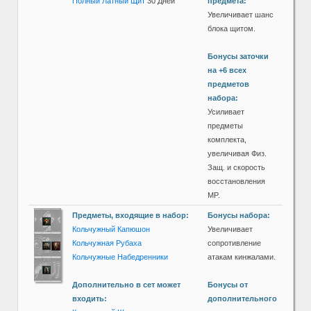
Полный Латный Щит
30 Дней
предмета:
Увеличивает шанс
блока щитом.
Бонусы заточки
на +6 всех
предметов
набора:
Усиливает
предметы
комплекта,
увеличивая Физ.
Защ. и скорость
восстановления
MP.
Предметы, входящие в набор:
Бонусы набора:
Кольчужный Капюшон
Увеличивает
Кольчужная Рубаха
сопротивление
Кольчужные Набедренники
атакам кинжалами.
Дополнительно в сет может
Бонусы от
входить:
дополнительного