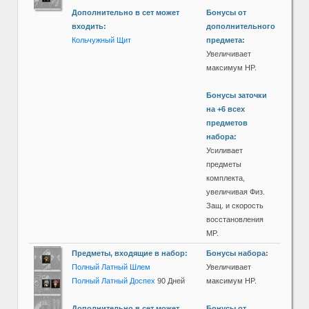
Дополнительно в сет может
Бонусы от
входить:
дополнительного
Кольчужный Щит
предмета:
Увеличивает
максимум HP.
Бонусы заточки
на +6 всех
предметов
набора:
Усиливает
предметы
комплекта,
увеличивая Физ.
Защ. и скорость
восстановления
MP.
Предметы, входящие в набор:
Бонусы набора:
Полный Латный Шлем
Увеличивает
Полный Латный Доспех
90 Дней
максимум HP.
Дополнительно в сет может
Бонусы от