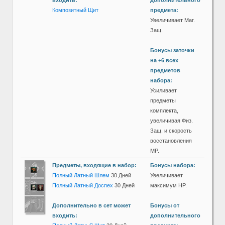
входить:
дополнительного
Композитный Щит
предмета:
Увеличивает Маг.
Защ.
Бонусы заточки
на +6 всех
предметов
набора:
Усиливает
предметы
комплекта,
увеличивая Физ.
Защ. и скорость
восстановления
MP.
Предметы, входящие в набор:
Бонусы набора:
Полный Латный Шлем
30 Дней
Увеличивает
Полный Латный Доспех
30 Дней
максимум HP.
Дополнительно в сет может
Бонусы от
входить:
дополнительного