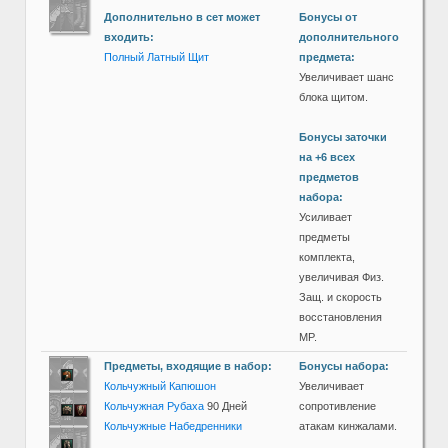
Дополнительно в сет может
Бонусы от
входить:
дополнительного
Полный Латный Щит
предмета:
Увеличивает шанс
блока щитом.
Бонусы заточки
на +6 всех
предметов
набора:
Усиливает
предметы
комплекта,
увеличивая Физ.
Защ. и скорость
восстановления
MP.
Предметы, входящие в набор:
Бонусы набора:
Кольчужный Капюшон
Увеличивает
Кольчужная Рубаха
90 Дней
сопротивление
Кольчужные Набедренники
атакам кинжалами.