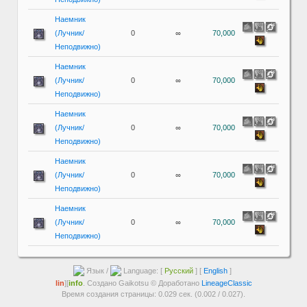
Наемник
(Лучник/
0
∞
70,000
Неподвижно)
Наемник
(Лучник/
0
∞
70,000
Неподвижно)
Наемник
(Лучник/
0
∞
70,000
Неподвижно)
Наемник
(Лучник/
0
∞
70,000
Неподвижно)
Наемник
(Лучник/
0
∞
70,000
Неподвижно)
Язык /
Language: [
Русский
] [
English
]
lin
][
info
. Создано Gaikotsu © Доработано
LineageClassic
Время создания страницы: 0.029 сек. (0.002 / 0.027).