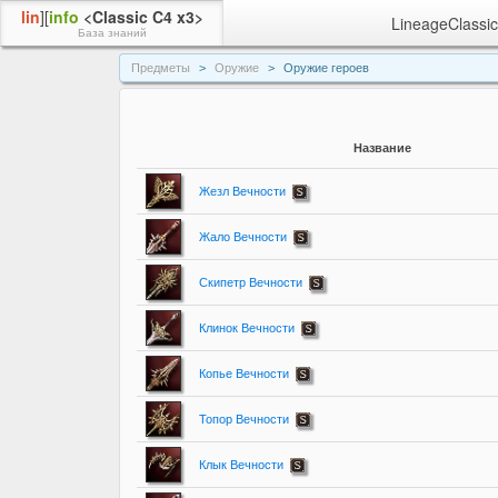
lin
][
info
<Classic C4 x3>
LineageClassic
База знаний
Предметы
Оружие
Оружие героев
Название
Жезл Вечности
Жало Вечности
Скипетр Вечности
Клинок Вечности
Копье Вечности
Топор Вечности
Клык Вечности