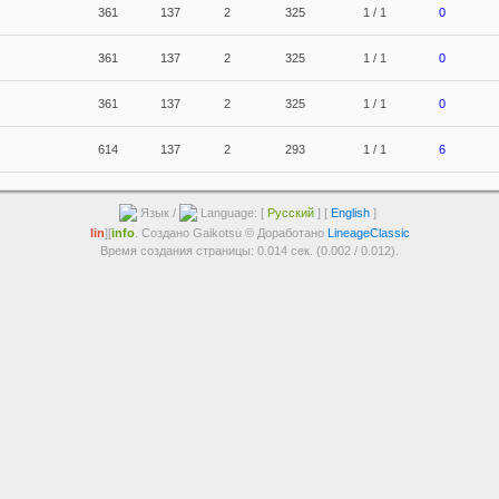
361
137
2
325
1 / 1
0
361
137
2
325
1 / 1
0
361
137
2
325
1 / 1
0
614
137
2
293
1 / 1
6
Язык /
Language: [
Русский
] [
English
]
lin
][
info
. Создано Gaikotsu © Доработано
LineageClassic
Время создания страницы: 0.014 сек. (0.002 / 0.012).