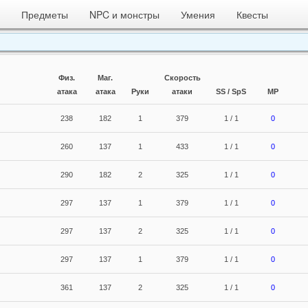
Предметы
NPC и монстры
Умения
Квесты
Физ.
Маг.
Скорость
атака
атака
Руки
атаки
SS / SpS
MP
238
182
1
379
1 / 1
0
260
137
1
433
1 / 1
0
290
182
2
325
1 / 1
0
297
137
1
379
1 / 1
0
297
137
2
325
1 / 1
0
297
137
1
379
1 / 1
0
361
137
2
325
1 / 1
0