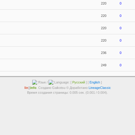
220
0
220
0
220
0
220
0
236
0
249
0
Язык /
Language: [
Русский
] [
English
]
lin
][
info
. Создано Gaikotsu © Доработано
LineageClassic
Время создания страницы: 0.005 сек. (0.001 / 0.004).