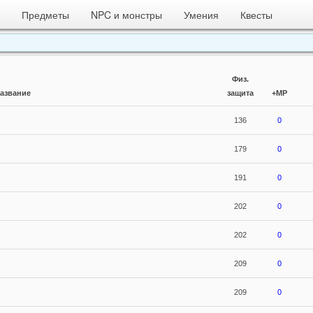
Предметы
NPC и монстры
Умения
Квесты
Физ.
азвание
защита
+MP
136
0
179
0
191
0
202
0
202
0
209
0
209
0