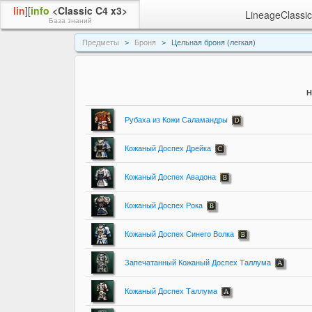
lin
][
info
<Classic C4 x3>
LineageClassic
База знаний
Предметы
Броня
Цельная броня (легкая)
Н
Рубаха из Кожи Саламандры
Кожаный Доспех Дрейка
Кожаный Доспех Авадона
Кожаный Доспех Рока
Кожаный Доспех Синего Волка
Запечатанный Кожаный Доспех Таллума
Кожаный Доспех Таллума