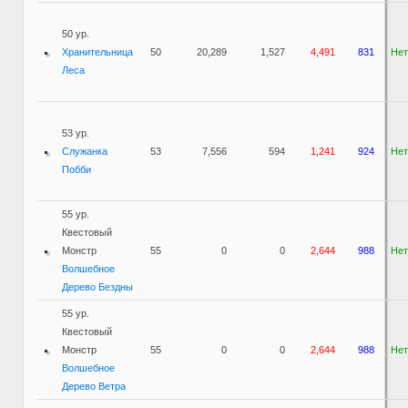
50 ур.
Хранительница
50
20,289
1,527
4,491
831
Нет
Леса
53 ур.
Служанка
53
7,556
594
1,241
924
Нет
Побби
55 ур.
Квестовый
Монстр
55
0
0
2,644
988
Нет
Волшебное
Дерево Бездны
55 ур.
Квестовый
Монстр
55
0
0
2,644
988
Нет
Волшебное
Дерево Ветра