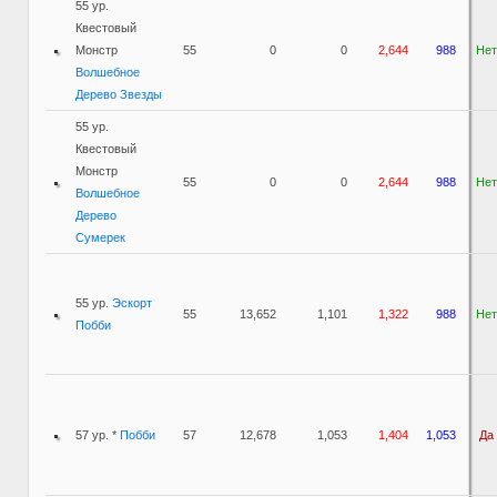
55 ур.
Квестовый
Монстр
55
0
0
2,644
988
Нет
Волшебное
Дерево Звезды
55 ур.
Квестовый
Монстр
55
0
0
2,644
988
Нет
Волшебное
Дерево
Сумерек
55 ур.
Эскорт
55
13,652
1,101
1,322
988
Нет
Побби
57 ур. *
Побби
57
12,678
1,053
1,404
1,053
Да