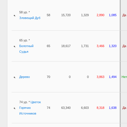
58 ур. *
58
15,720
1,329
2,890
1,085
Да
Зловещий Дуб
65 ур. *
Болотный
65
18,617
1,731
3,466
1,320
Да
Судья
Дерево
70
0
0
3,863
1,494
Нет
74 ур. *
Цветок
Горячих
74
63,340
6,603
8,318
1,638
Да
Источников