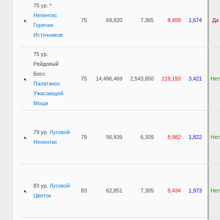
75 ур. *
Непентис
75
69,820
7,365
8,459
1,674
Да
Горячих
Источников
75 ур.
Рейдовый
Босс
75
14,496,469
2,543,850
219,193
3,421
Нет
Палатанос
Ужасающей
Мощи
79 ур.
Луговой
79
56,939
6,309
8,982
1,822
Нет
Непентис
83 ур.
Луговой
83
62,851
7,305
9,434
1,973
Нет
Цветок