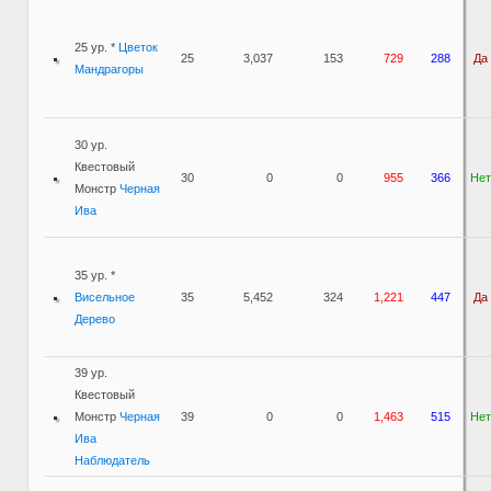
25 ур. *
Цветок
25
3,037
153
729
288
Да
Мандрагоры
30 ур.
Квестовый
30
0
0
955
366
Нет
Монстр
Черная
Ива
35 ур. *
Висельное
35
5,452
324
1,221
447
Да
Дерево
39 ур.
Квестовый
Монстр
Черная
39
0
0
1,463
515
Нет
Ива
Наблюдатель