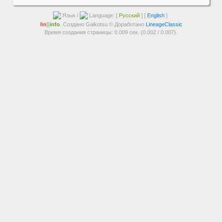
Язык /
Language: [
Русский
] [
English
]
lin
][
info
. Создано Gaikotsu © Доработано
LineageClassic
Время создания страницы: 0.009 сек. (0.002 / 0.007).