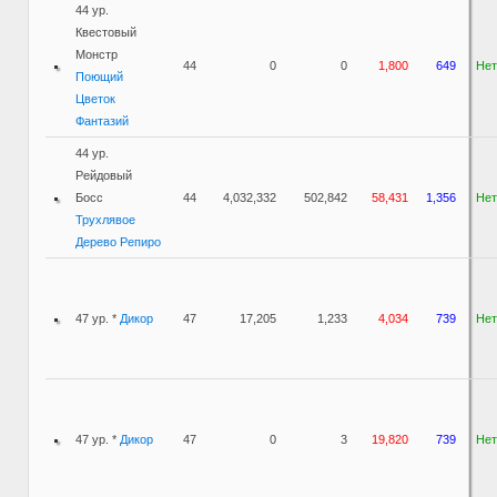
44 ур.
Квестовый
Монстр
44
0
0
1,800
649
Нет
Поющий
Цветок
Фантазий
44 ур.
Рейдовый
Босс
44
4,032,332
502,842
58,431
1,356
Нет
Трухлявое
Дерево Репиро
47 ур. *
Дикор
47
17,205
1,233
4,034
739
Нет
47 ур. *
Дикор
47
0
3
19,820
739
Нет