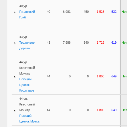
40 ур.
Гигантский
40
6,981
450
1,528
532
Нет
Гриб
43 ур.
Трухлявое
43
7,988
540
1,729
619
Нет
Дерево
44 ур.
Квестовый
Монстр
44
0
0
1,800
649
Нет
Поющий
Цветок
Кошмаров
44 ур.
Квестовый
Монстр
44
0
0
1,800
649
Нет
Поющий
Цветок Мрака