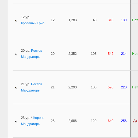
12 ур.
12
1,283
48
316
139
Нет
Кровавый Гриб
20 ур.
Росток
20
2,352
105
542
214
Нет
Мандрагоры
21 ур.
Росток
21
2,293
105
576
228
Нет
Мандрагоры
23 ур. *
Корень
23
2,688
129
649
258
Да
Мандрагоры