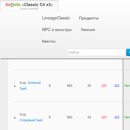
lin
][
info
<Classic C4 x3>
База знаний
LineageClassic
Предметы
NPC и монстры
Растения
NPC и монстры
Умения
Имя
Ур.
Опыт
SP
HP
MP
Агр
Квесты
8 ур.
Горный
8
854
30
198
103
Нет
Гриб
9 ур.
Зеленый
9
963
33
227
112
Нет
Гриб
9 ур.
9
963
33
227
112
Нет
Споровый Гриб