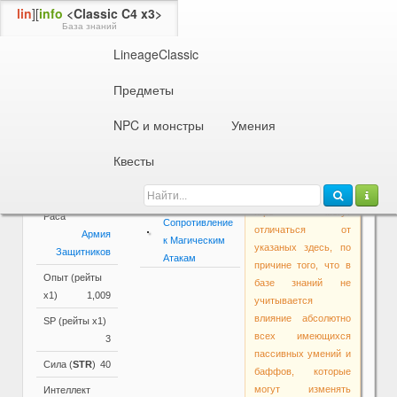
lin
][
info
<Classic C4 x3>
База знаний
LineageClassic
Информация об NPC или монстре
58 ур. Гиран
Придворная Волшебница
Предметы
Параметры
NPC и монстры
Умения
Основные
Активные и
Квесты
Внимание!
параметры
пассивные
Основные
умения
Уровень
58
параметры в самой
Полное
игре могут
Раса
Сопротивление
отличаться от
Армия
к Магическим
указаных здесь, по
Защитников
Атакам
причине того, что в
Опыт (рейты
базе знаний не
х1)
1,009
учитывается
влияние абсолютно
SP (рейты х1)
всех имеющихся
3
пассивных умений и
Сила (
STR
)
40
баффов, которые
могут изменять
Интеллект