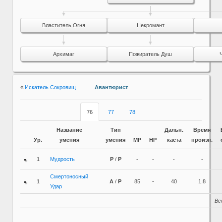
Властитель Огня
Некромант
Архимаг
Пожиратель Душ
Искатель Сокровищ
Авантюрист
76
77
78
Название
Тип
Дальн.
Время
Ур.
умения
умения
MP
HP
каста
произн.
1
Мудрость
P
/
P
-
-
-
-
Смертоносный
1
A
/
P
85
-
40
1.8
Удар
Вс