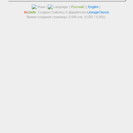
Язык /
Language: [
Русский
] [
English
]
lin
][
info
. Создано Gaikotsu © Доработано
LineageClassic
Время создания страницы: 0.009 сек. (0.007 / 0.002).