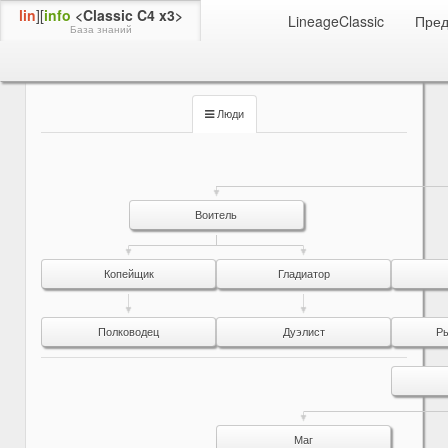
lin
][
info
<Classic C4 x3>
LineageClassic
Пре
База знаний
Умения
Люди
Авантюрист
Люди
Воитель
Копейщик
Гладиатор
Полководец
Дуэлист
Р
Маг