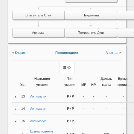
Властитель Огня
Некромант
Архимаг
Пожиратель Душ
Клерик
Проповедник
Апостол
40
Название
Тип
Дальн.
Время
Ур.
умения
умения
MP
HP
каста
произн.
13
Антимагия
P
/
P
-
-
-
-
14
Антимагия
P
/
P
-
-
-
-
15
Антимагия
P
/
P
-
-
-
-
Благословение