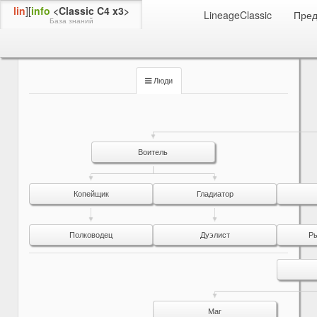
lin
][
info
<Classic C4 x3>
LineageClassic
Пре
База знаний
Умения
Люди
Проповедник
Люди
Воитель
Копейщик
Гладиатор
Полководец
Дуэлист
Р
Маг