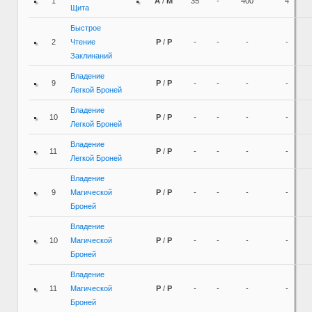
1
A
/
M
35
-
400
4
Щита
Быстрое
2
Чтение
P
/
P
-
-
-
-
Заклинаний
Владение
9
P
/
P
-
-
-
-
Легкой Броней
Владение
10
P
/
P
-
-
-
-
Легкой Броней
Владение
11
P
/
P
-
-
-
-
Легкой Броней
Владение
9
Магической
P
/
P
-
-
-
-
Броней
Владение
10
Магической
P
/
P
-
-
-
-
Броней
Владение
11
Магической
P
/
P
-
-
-
-
Броней