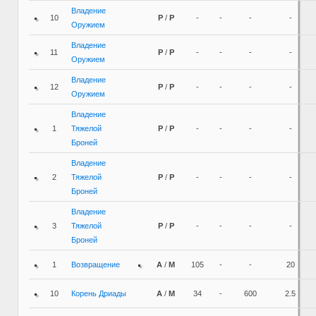
Владение
10
P
/
P
-
-
-
-
Оружием
Владение
11
P
/
P
-
-
-
-
Оружием
Владение
12
P
/
P
-
-
-
-
Оружием
Владение
1
Тяжелой
P
/
P
-
-
-
-
Броней
Владение
2
Тяжелой
P
/
P
-
-
-
-
Броней
Владение
3
Тяжелой
P
/
P
-
-
-
-
Броней
1
Возвращение
A
/
M
105
-
-
20
10
Корень Дриады
A
/
M
34
-
600
2.5