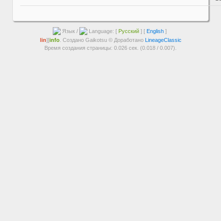
Язык /
Language: [
Русский
] [
English
]
lin
][
info
. Создано Gaikotsu © Доработано
LineageClassic
Время создания страницы: 0.026 сек. (0.018 / 0.007).