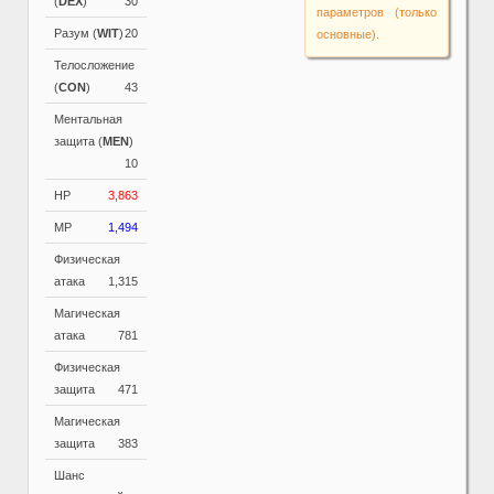
(
DEX
)
30
параметров (только
Разум (
WIT
)
20
основные).
Телосложение
(
CON
)
43
Ментальная
защита (
MEN
)
10
HP
3,863
MP
1,494
Физическая
атака
1,315
Магическая
атака
781
Физическая
защита
471
Магическая
защита
383
Шанс