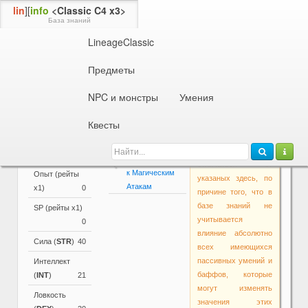
lin
][
info
<Classic C4 x3>
База знаний
LineageClassic
Информация об NPC или монстре
Торговец Долины
Гальман
Предметы
Параметры
NPC и монстры
Умения
Основные
Активные и
Внимание!
параметры
пассивные
Квесты
Основные
умения
Уровень
70
параметры в самой
Полное
игре могут
Раса
Гномы
Сопротивление
отличаться от
к Магическим
Опыт (рейты
указаных здесь, по
Атакам
х1)
0
причине того, что в
базе знаний не
SP (рейты х1)
учитывается
0
влияние абсолютно
Сила (
STR
)
40
всех имеющихся
пассивных умений и
Интеллект
баффов, которые
(
INT
)
21
могут изменять
Ловкость
значения этих