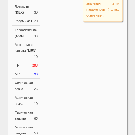
значения этих
Ловкость
параметров (только
(
DEX
)
30
основные).
Разум (
WIT
)
20
Телосложение
(
CON
)
43
Ментальная
защита (
MEN
)
10
HP
293
MP
130
Физическая
атака
26
Магическая
атака
10
Физическая
защита
65
Магическая
защита
53