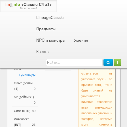
lin
][
info
<Classic C4 x3>
База знаний
LineageClassic
Информация об NPC или монстре
11 ур. Квестовый Монстр
Дух Зеркал
Предметы
Параметры
NPC и монстры
Умения
Основные
Активные и
Квесты
Внимание!
параметры
пассивные
Основные
умения
Уровень
11
параметры в самой
Гуманоиды
игре могут
Раса
отличаться от
Гуманоиды
указаных здесь, по
Опыт (рейты
причине того, что в
х1)
0
базе знаний не
учитывается
SP (рейты х1)
влияние абсолютно
0
всех имеющихся
Сила (
STR
)
40
пассивных умений и
баффов, которые
Интеллект
могут изменять
(
INT
)
21