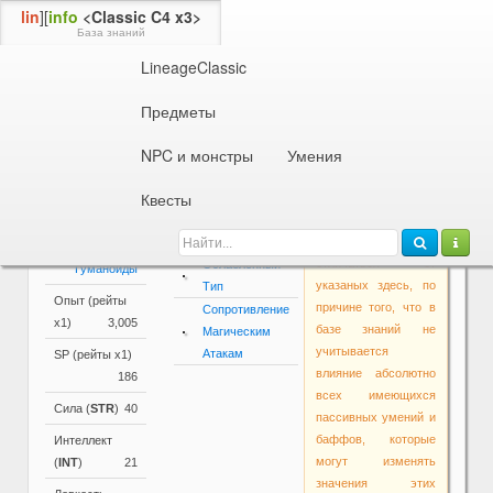
lin
][
info
<Classic C4 x3>
База знаний
LineageClassic
Информация об NPC или монстре
37 ур.
Шаман Ящеров Тасаба
Предметы
Параметры
NPC и монстры
Умения
Основные
Активные и
Внимание!
параметры
пассивные
Квесты
Основные
умения
Уровень
37
параметры в самой
Гуманоиды
игре могут
Раса
отличаться от
Ослабленный
Гуманоиды
указаных здесь, по
Тип
Опыт (рейты
причине того, что в
Сопротивление
х1)
3,005
базе знаний не
Магическим
учитывается
Атакам
SP (рейты х1)
влияние абсолютно
186
всех имеющихся
Сила (
STR
)
40
пассивных умений и
баффов, которые
Интеллект
могут изменять
(
INT
)
21
значения этих