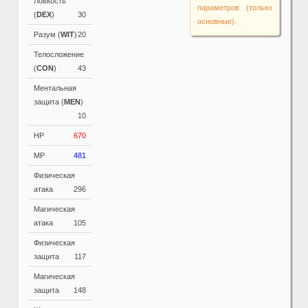
Ловкость
параметров (только
(
DEX
)
30
основные).
Разум (
WIT
)
20
Телосложение
(
CON
)
43
Ментальная
защита (
MEN
)
10
HP
670
MP
481
Физическая
атака
296
Магическая
атака
105
Физическая
защита
117
Магическая
защита
148