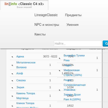
lin
][
info
<Classic C4 x3>
База знаний
LineageClassic
Предметы
Информация об NPC или монстре
63 ур.
Порочный Рыцарь
NPC и монстры
Умения
Дроп / Спойл
Квесты
Дроп
Спойл
Название
Название
предмета
Количество
Шанс
предмета
Количество
Выкройка Туники
Адена
3072 - 6222
70%
1
Рока
Металлическое
1
12.8187%
Рецепт -
Волокно
Мифриловая
1
Азоф
1
1.49551%
Стрела (100%)
Рецепт -
Смазка
1
1/111
Суперкомпактная
Энрия
1
1/134
Упаковка:
1
Камень Топора
Заряды Души
1
1/612
Мертвеца
Ранг A (100%)
Клинок Топора
1
1/612