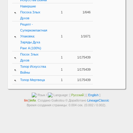
Искусства Войны
Навершие
Посоха Злых
1
1/646
Духов
Рецепт -
Суперкомпактная
Упаковка:
1
1/1671
Заряды Духа
Ранг A (100%)
Посох Злых
1
1/175439
Духов
Топор Искусства
1
1/175439
Войны
Топор Мертвеца
1
1/175439
Язык /
Language: [
Русский
] [
English
]
lin
][
info
. Создано Gaikotsu © Доработано
LineageClassic
Время создания страницы: 0.004 сек. (0.002 / 0.002).