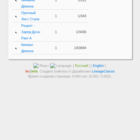
Кинжала
1
1/222
Демона
Прочный
1
1/343
Лист Стали
Рецепт -
Заряд Духа:
1
1/3436
Ранг A
Кинжал
1
1/63694
Демона
Язык /
Language: [
Русский
] [
English
]
lin
][
info
. Создано Gaikotsu © Доработано
LineageClassic
Время создания страницы: 0.004 сек. (0.001 / 0.002).