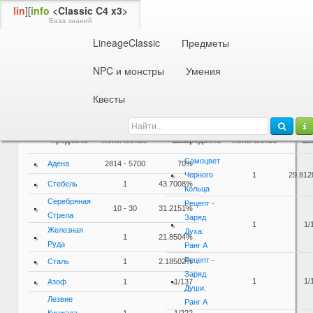
lin
][
info
<Classic C4 x3>
База знаний
LineageClassic
Предметы
Информация об NPC или монстре
62 ур.
Апостол Паломника
NPC и монстры
Умения
Дроп / Спойл
Квесты
Дроп
Спойл
Название
Название
предмета
Количество
Шанс
предмета
Количество
Ша
Самоцвет
Адена
2814 - 5700
70%
Черного
1
29.81
Стебель
1
43.7008%
Кольца
Серебряная
Рецепт -
10 - 30
31.2151%
Стрела
Заряд
1
1/
Железная
Духа:
1
21.8504%
Руда
Ранг A
Рецепт -
Сталь
1
2.18502%
Заряд
1
1/
Азоф
1
1/137
Души:
Лезвие
Ранг A