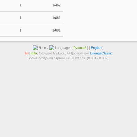
1
1/462
1
1/681
1
1/681
Язык /
Language: [
Русский
] [
English
]
lin
][
info
. Создано Gaikotsu © Доработано
LineageClassic
Время создания страницы: 0.003 сек. (0.001 / 0.002).