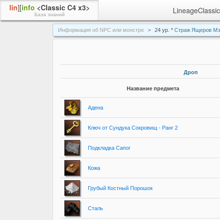
lin
][
info
<Classic C4 x3>
LineageClassic
База знаний
Информация об NPC или монстре
24 ур. *
Страж Ящеров М
Дроп
Название предмета
Адена
Ключ от Сундука Сокровищ - Ранг 2
Подкладка Сапог
Кожа
Грубый Костный Порошок
Сталь