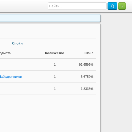
Спойл
едмета
Количество
Шанс
1
91.6596%
Набедренников
1
6.6759%
1
1.8333%