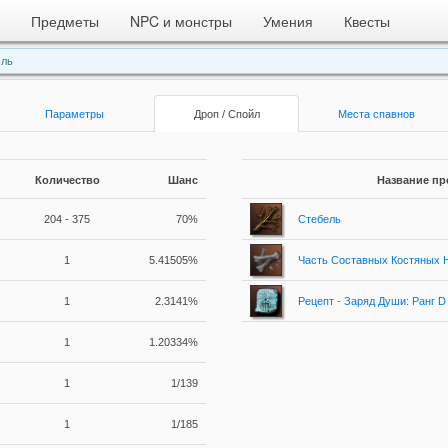
Предметы
NPC и монстры
Умения
Квесты
эль
Параметры
Дроп / Спойл
Места спавнов
Количество
Шанс
Название пр
204 - 375
70%
Стебель
1
5.41505%
Часть Составных Костяных 
1
2.3141%
Рецепт - Заряд Души: Ранг D
1
1.20334%
1
1/139
1
1/185