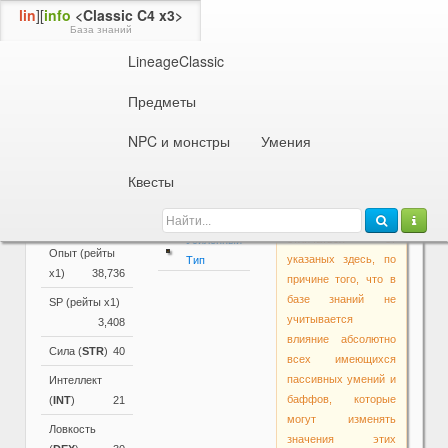
lin
][
info
<Classic C4 x3>
База знаний
LineageClassic
Информация об NPC или монстре
61 ур. *
Пещерный Зверь
Предметы
Параметры
NPC и монстры
Умения
Основные
Активные и
Внимание!
параметры
пассивные
Квесты
Основные
умения
Уровень
61
параметры в самой
Звери
игре могут
Раса
Звери
отличаться от
Усиленный
Опыт (рейты
указаных здесь, по
Тип
х1)
38,736
причине того, что в
базе знаний не
SP (рейты х1)
учитывается
3,408
влияние абсолютно
Сила (
STR
)
40
всех имеющихся
пассивных умений и
Интеллект
баффов, которые
(
INT
)
21
могут изменять
Ловкость
значения этих