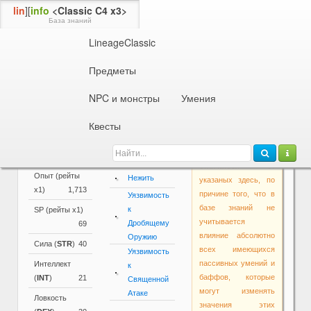
lin
][
info
<Classic C4 x3>
База знаний
LineageClassic
Информация об NPC или монстре
16 ур.
Скелет Пехотинец
Предметы
Параметры
NPC и монстры
Умения
Основные
Активные и
Внимание!
параметры
пассивные
Квесты
Основные
умения
Уровень
16
параметры в самой
Атака
игре могут
Раса
Нежить
Тьмы
отличаться от
Опыт (рейты
Нежить
указаных здесь, по
х1)
1,713
причине того, что в
Уязвимость
базе знаний не
к
SP (рейты х1)
учитывается
Дробящему
69
влияние абсолютно
Оружию
Сила (
STR
)
40
всех имеющихся
Уязвимость
пассивных умений и
Интеллект
к
баффов, которые
(
INT
)
21
Священной
могут изменять
Атаке
Ловкость
значения этих