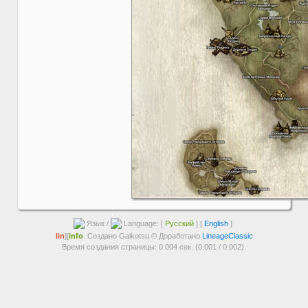
Язык /
Language: [
Русский
] [
English
]
lin
][
info
. Создано Gaikotsu © Доработано
LineageClassic
Время создания страницы: 0.004 сек. (0.001 / 0.002).