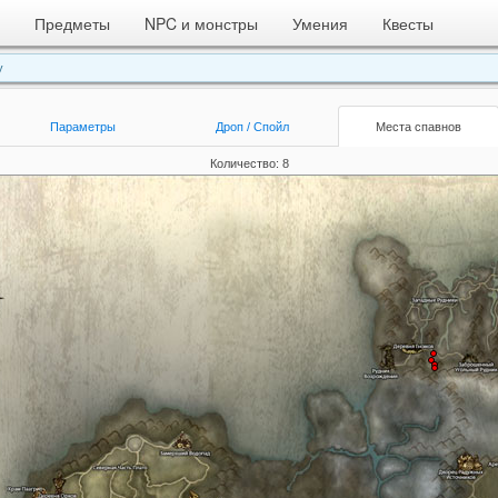
Предметы
NPC и монстры
Умения
Квесты
у
Параметры
Дроп / Спойл
Места спавнов
Количество: 8