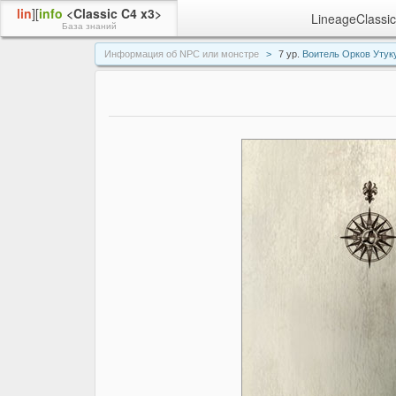
lin
][
info
<Classic C4 x3>
LineageClassic
База знаний
Информация об NPC или монстре
7 ур.
Воитель Орков Утук