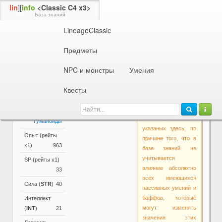
lin
][
info
<Classic C4 x3>
База знаний
LineageClassic
Информация об NPC или монстре
9 ур.
Оборотень Мараку
Предметы
Параметры
NPC и монстры
Умения
Основные
Активные и
Внимание!
параметры
пассивные
Квесты
Основные
умения
Уровень
9
параметры в самой
Гуманоиды
игре могут
Раса
отличаться от
Гуманоиды
указаных здесь, по
Опыт (рейты
причине того, что в
х1)
963
базе знаний не
учитывается
SP (рейты х1)
влияние абсолютно
33
всех имеющихся
Сила (
STR
)
40
пассивных умений и
баффов, которые
Интеллект
могут изменять
(
INT
)
21
значения этих