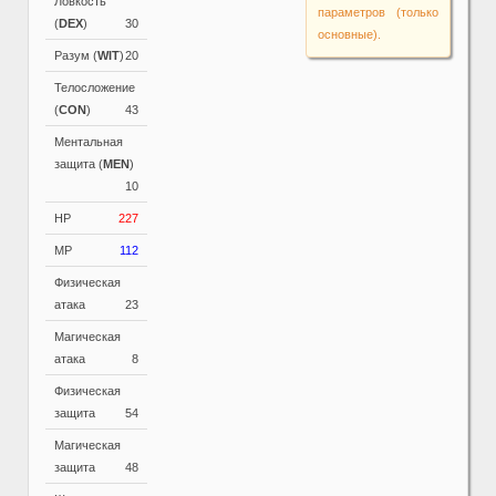
Ловкость
параметров (только
(
DEX
)
30
основные).
Разум (
WIT
)
20
Телосложение
(
CON
)
43
Ментальная
защита (
MEN
)
10
HP
227
MP
112
Физическая
атака
23
Магическая
атака
8
Физическая
защита
54
Магическая
защита
48