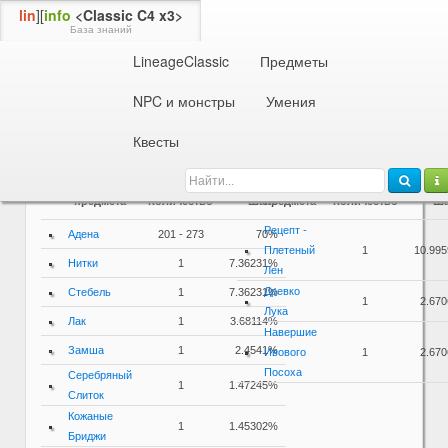
lin
][
info
<Classic C4 x3>
База знаний
LineageClassic
Предметы
Информация об NPC или монстре
8 ур.
Разведчик Гоблинов
NPC и монстры
Умения
Дроп / Спойл
Квесты
Дроп
Спойл
Название
Название
предмета
Количество
Шанс
предмета
Количество
Ша
Рецепт -
Адена
201 - 273
70%
Плетеный
1
10.99
Нитки
1
7.36231%
Лен
Древко
Стебель
1
7.36231%
1
2.67
Лука
Лак
1
3.68114%
Навершие
Замша
1
2.4541%
Ивового
1
2.67
Посоха
Серебряный
1
1.47245%
Слиток
Кожаные
1
1.45302%
Бриджи